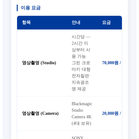
이용 요금
항목
안내
요금
시간당 —
2시간 이
상부터 사
용 가능.
영상촬영 (Studio)
70,000원 / 1h
그린 크로
마키·대형
전자칠판·
지속광조
명 제공
Blackmagic
Studio
영상촬영 (Camera)
20,000원 / 1h·1대
Camera 4K
(4대 보유)
SONY