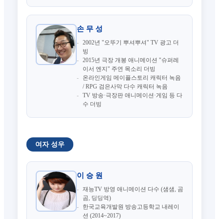
손 무 성
2002년 "오뚜기 뿌셔뿌셔" TV 광고 더
빙
2015년 극장 개봉 애니메이션 "슈퍼레
이서 엔지" 주연 목소리 더빙
온라인게임 메이플스토리 캐릭터 녹음
/ RPG 검은사막 다수 캐릭터 녹음
TV 방송·극장판 애니메이션·게임 등 다
수 더빙
여자 성우
이 승 원
재능TV 방영 애니메이션 다수 (샘샘, 곰
곰, 딩딩역)
한국교육개발원 방송고등학교 내레이
션 (2014~2017)