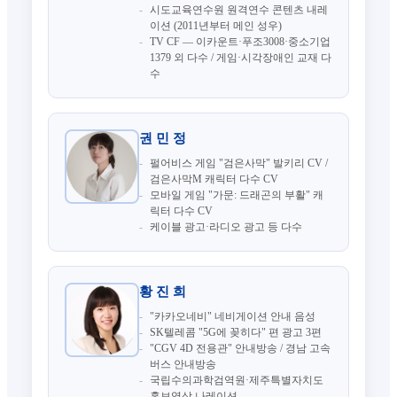
시도교육연수원 원격연수 콘텐츠 내레
이션 (2011년부터 메인 성우)
TV CF — 이카운트·푸조3008·중소기업
1379 외 다수 / 게임·시각장애인 교재 다
수
권 민 정
펄어비스 게임 "검은사막" 발키리 CV /
검은사막M 캐릭터 다수 CV
모바일 게임 "가문: 드래곤의 부활" 캐
릭터 다수 CV
케이블 광고·라디오 광고 등 다수
황 진 희
"카카오네비" 네비게이션 안내 음성
SK텔레콤 "5G에 꽂히다" 편 광고 3편
"CGV 4D 전용관" 안내방송 / 경남 고속
버스 안내방송
국립수의과학검역원·제주특별자치도
홍보영상 나레이션