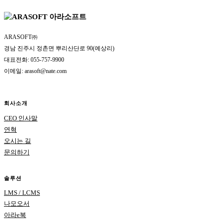
ARASOFT㈜
경남 진주시 정촌면 뿌리산단로 90(예상리)
대표전화:
055-757-9900
이메일:
arasoft@nate.com
회사소개
CEO 인사말
연혁
오시는 길
문의하기
솔루션
LMS / LCMS
나모오서
아라e북