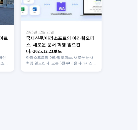
2025년 12월 23일
부아르
국제신문/아라소프트의 아라웹오피
수
스, 새로운 문서 혁명 일으킨
다.-2025.12.23보도
혁신
아라소프트의 아라웹오피스, 새로운 문서
 소재
혁명 일으킨다. 오는 3월부터 온나라시스템
코트
통해 신개념 문서 작성 서비스 국정 업무 보
고회에서 나타난 H…