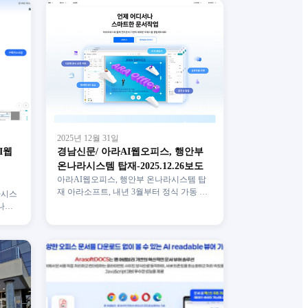
2025년 12월 31일
I웹
경남신문/ 아라AI웹오피스, 행안부
온나라시스템 탑재-2025.12.26보도
아라AI웹오피스, 행안부 온나라시스템 탑
재 아라소프트, 내년 3월부터 정식 가동 한
라시스
글문서 분석해 데이터 변환 가능 양방향 AI
온나라
적용 오피스로 기능…
 [사