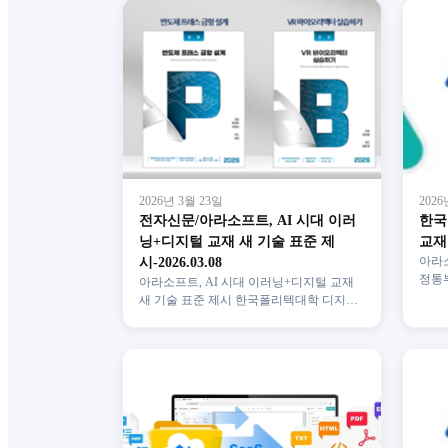
2026년 3월 23일
2026
전자신문/아라소프트, AI 시대 이러
한국
닝+디지털 교재 새 기술 표준 제
교재 
시-2026.03.08
아라소
정통부
아라소프트, AI 시대 이러닝+디지털 교재
굴 
새 기술 표준 제시 한국폴리텍대학 디지털
사 1
교재 개발 ePUB 3.0 기반으로 A…