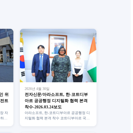
2026년 4월 30일
인 위
전자신문/아라소프트, 한-코트디부
이전트
아르 공공행정 디지털화 협력 본격
착수-2026.03.24보도
장 자
아라소프트, 한-코트디부아르 공공행정 디
드하면
지털화 협력 본격 착수 코트디부아르 국가
어모델
현대화 프로그램 일환 아프리카 지역 공공
부문 디지털전환 박차 아…