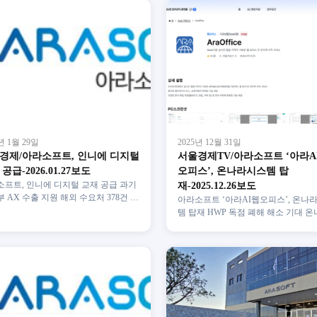
년 1월 29일
2025년 12월 31일
경제/아라소프트, 인니에 디지털
서울경제TV/아라소프트 ‘아라A
공급-2026.01.27보도
오피스’, 온나라시스템 탑
프트, 인니에 디지털 교재 공급 과기
재-2025.12.26보도
 AX 수출 지원 해외 수요처 378건 발
아라소프트 ‘아라AI웹오피스’, 온나
국내 기업 아라소프트가 인도네시아 교
템 탑재 HWP 독점 폐해 해소 기대 
00만 명을…
시스템에 아라AI웹오피스가 탑재됐다.
진=아라소프트] &…