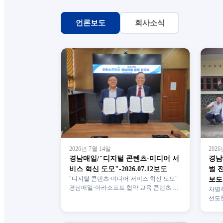
언론보도
회사소식
2026년 7월 14일
2026
경남매일/"디지털 콘텐츠·미디어 서
경남
비스 혁신 도모"-2026.07.12보도
벌 전
"디지털 콘텐츠·미디어 서비스 혁신 도모"
보도
경남매일·아라소프트 협약 교육 콘텐츠 등
차별
국내외 확대 ▲ 정창훈(왼쪽) 경남매일 대
선도한
표이사와 강정현 아…
도입 
멀티