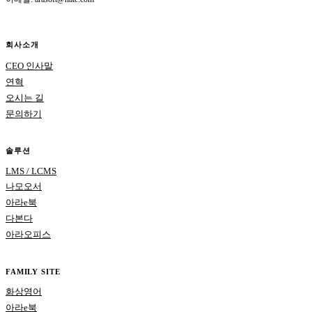
회사소개
CEO 인사말
연혁
오시는 길
문의하기
솔루션
LMS / LCMS
나모오서
아라e북
다본다
아라오피스
FAMILY SITE
화상영어
아라e북